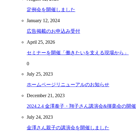
定例会を開催しました
January
12
,
2024
広告掲載のお申込み受付
April
25
,
2026
セミナーを開催「働きたいを支える現場から」
0
July
25
,
2023
ホームページリニューアルのお知らせ
December
21
,
2023
2024.2.4 金澤泰子・翔子さん講演会&揮毫会の開催
July
24
,
2023
金澤さん親子の講演会を開催しました