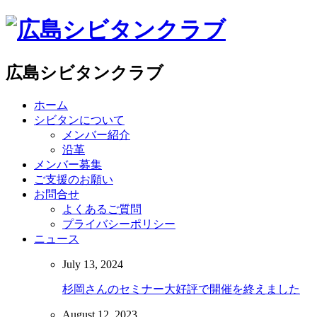
広島シビタンクラブ
ホーム
シビタンについて
メンバー紹介
沿革
メンバー募集
ご支援のお願い
お問合せ
よくあるご質問
プライバシーポリシー
ニュース
July
13
,
2024
杉岡さんのセミナー大好評で開催を終えました
August
12
,
2023