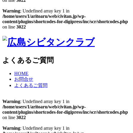
on line
3022
Warning
: Undefined array key 1 in
/home/users/1/aritoaru/web/civitan.jp/wp-
content/plugins/shortcodes-for-digipress/inc/scr/shortcodes.php
on line
3022
よくあるご質問
HOME
お問合せ
よくあるご質問
Warning
: Undefined array key 1 in
/home/users/1/aritoaru/web/civitan.jp/wp-
content/plugins/shortcodes-for-digipress/inc/scr/shortcodes.php
on line
3022
Warning
: Undefined array key 1 in