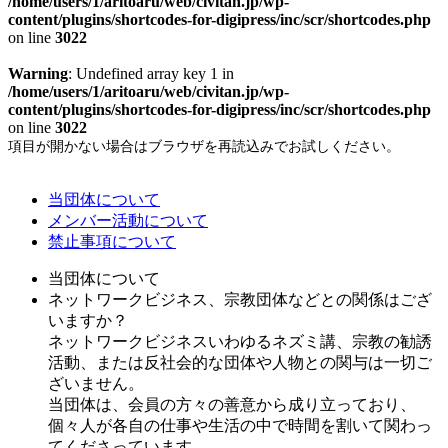
/home/users/1/aritoaru/web/civitan.jp/wp-
content/plugins/shortcodes-for-digipress/inc/scr/shortcodes.php
on line
3022
Warning
: Undefined array key 1 in
/home/users/1/aritoaru/web/civitan.jp/wp-
content/plugins/shortcodes-for-digipress/inc/scr/shortcodes.php
on line
3022
項目が開かない場合はブラウザを再読込みでお試しください。
当団体について
メンバー活動について
禁止事項について
当団体について
ネットワークビジネス、宗教団体などとの関係はござ
いますか？
ネットワークビジネスいわゆるネズミ講、宗教の勧誘
活動、または反社会的な団体や人物との関与は一切ご
ざいません。
当団体は、会員の方々の善意から成り立っており、
個々人が各自の仕事や生活の中で時間を割いて関わっ
てくださっています。