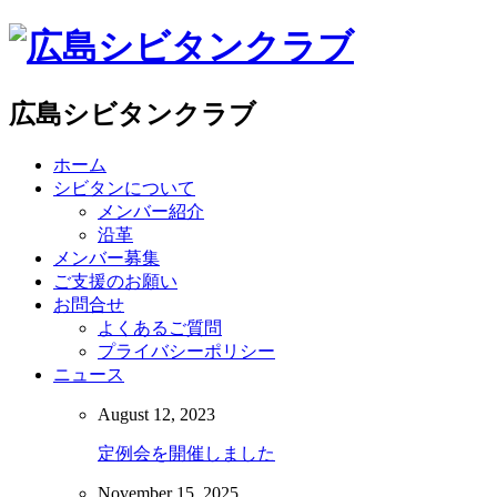
広島シビタンクラブ
ホーム
シビタンについて
メンバー紹介
沿革
メンバー募集
ご支援のお願い
お問合せ
よくあるご質問
プライバシーポリシー
ニュース
August
12
,
2023
定例会を開催しました
November
15
,
2025