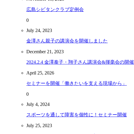
広島シビタンクラブ定例会
0
July
24
,
2023
金澤さん親子の講演会を開催しました
December
21
,
2023
2024.2.4 金澤泰子・翔子さん講演会&揮毫会の開催
April
25
,
2026
セミナーを開催「働きたいを支える現場から」
0
July
4
,
2024
スポーツを通して障害を個性に！セミナー開催
July
25
,
2023