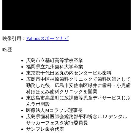
映像引用：
Yahoosスポーツナビ
略歴
広島市立基町高等学校卒業
福岡県立九州歯科大学卒業
東京都千代田区丸の内センタービル歯科
広島市中区林原歯科クリニックで歯科医師として
勤務した後、広島市安佐南区緑井に歯科・小児歯
科ほほえみ歯科クリニックを開業
東広島市高屋町に放課後等児童ディサーピスじぶ
んラボ開設
医療法人Mコラソン理事長
広島県歯科医師会総務部平和祈念U-12 デンタル
サッカーフェスタ実行委員長
サンフレ歯会代表